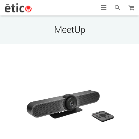
Inicio
MeetUp
Nosotros
Portafolio
Servicios
Tienda
Contacto